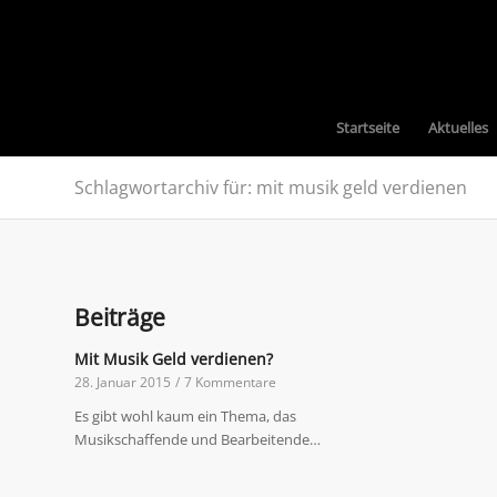
Startseite
Aktuelles
Schlagwortarchiv für: mit musik geld verdienen
Beiträge
Mit Musik Geld verdienen?
28. Januar 2015
/
7 Kommentare
Es gibt wohl kaum ein Thema, das
Musikschaffende und Bearbeitende…