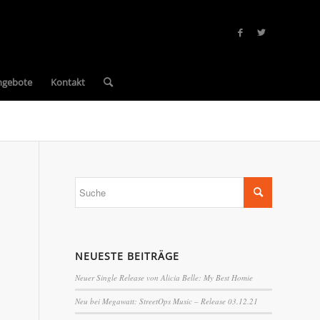
ngebote
Kontakt
NEUESTE BEITRÄGE
Neuer Single Release von Alicia Belle: My Best Homie
Neu bei Megawatt: StreetOps Music – Release 03.12.21