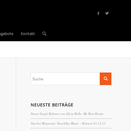
ngebote
Kontakt
NEUESTE BEITRÄGE
Neuer Single Release von Alicia Belle: My Best Homie
Neu bei Megawatt: StreetOps Music – Release 03.12.21