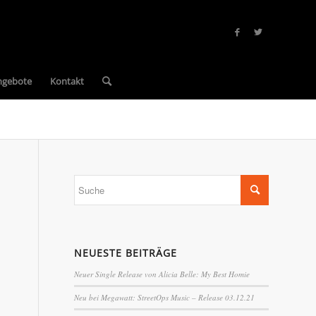
ngebote
Kontakt
NEUESTE BEITRÄGE
Neuer Single Release von Alicia Belle: My Best Homie
Neu bei Megawatt: StreetOps Music – Release 03.12.21